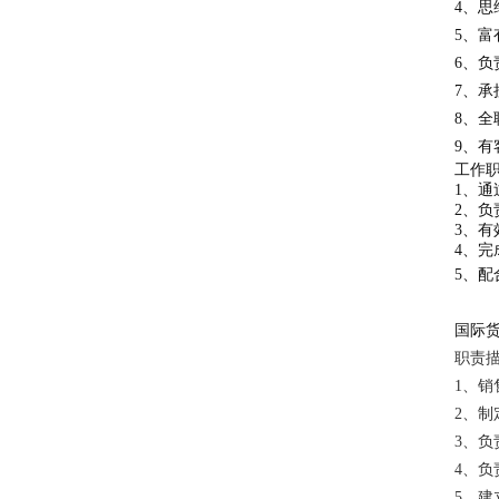
4、
5、
6、
7、
8、全
9、有
工作
1、
2、
3、
4、
5、配
国际
职责
1、
2、
3、
4、
5、