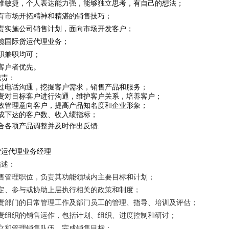
思维敏捷，个人表达能力强，能够独立思考，有自己的想法；
富有市场开拓精神和精湛的销售技巧；
负责实施公司销售计划，面向市场开发客户；
承揽国际货运代理业务；
职兼职均可；
客户者优先。
职责：
通过电话沟通，挖掘客户需求，销售产品和服务；
负责对目标客户进行沟通，维护客户关系，培养客户；
有效管理意向客户，提高产品知名度和企业形象；
完成下达的客户数、收入绩指标；
合各项产品调整并及时作出反馈.
货运代理业务经理
描述：
销售管理职位，负责其功能领域内主要目标和计划；
制定、参与或协助上层执行相关的政策和制度；
负责部门的日常管理工作及部门员工的管理、指导、培训及评估；
负责组织的销售运作，包括计划、组织、进度控制和研讨；
建立和管理销售队伍，完成销售目标；