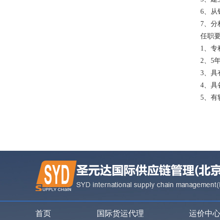
6、
7、
任职
1、
2、
3、
4、
5、
首页
国际货运代理
运价中